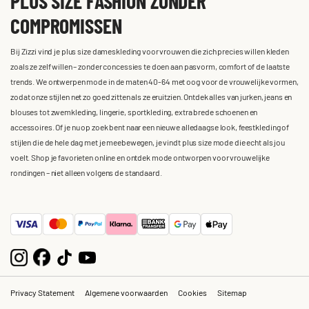
PLUS SIZE FASHION ZONDER
COMPROMISSEN
Bij Zizzi vind je plus size dameskleding voor vrouwen die zich precies willen kleden
zoals ze zelf willen – zonder concessies te doen aan pasvorm, comfort of de laatste
trends. We ontwerpen mode in de maten 40-64 met oog voor de vrouwelijke vormen,
zodat onze stijlen net zo goed zitten als ze eruitzien. Ontdek alles van jurken, jeans en
blouses tot zwemkleding, lingerie, sportkleding, extra brede schoenen en
accessoires. Of je nu op zoek bent naar een nieuwe alledaagse look, feestkleding of
stijlen die de hele dag met je meebewegen, je vindt plus size mode die echt als jou
voelt. Shop je favorieten online en ontdek mode ontworpen voor vrouwelijke
rondingen – niet alleen volgens de standaard.
Privacy Statement
Algemene voorwaarden
Cookies
Sitemap