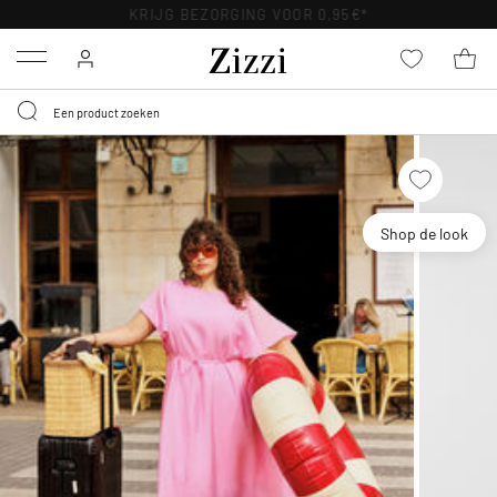
KRIJG BEZORGING VOOR 0,95€*
Menu
Shop de look