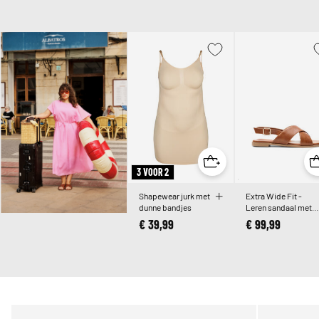
3 VOOR 2
Shapewear jurk met
Extra Wide Fit -
dunne bandjes
Leren sandaal met
gekruiste bandjes
€ 39,99
€ 99,99