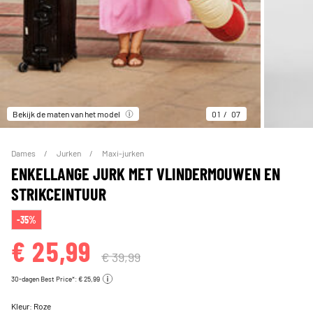
Bekijk de maten van het model
01
07
Dames
Jurken
Maxi-jurken
ENKELLANGE JURK MET VLINDERMOUWEN EN
STRIKCEINTUUR
-35%
€ 25,99
€ 39,99
30-dagen Best Price*: € 25,99
Kleur:
Roze