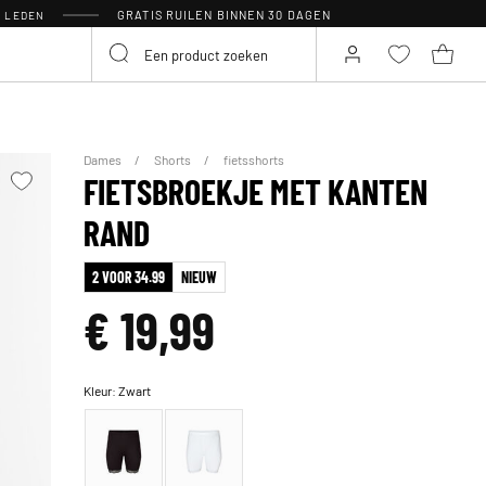
GRATIS RUILEN BINNEN 30 DAGEN
R LEDEN
Dames
Shorts
fietsshorts
FIETSBROEKJE MET KANTEN
RAND
2 VOOR 34.99
NIEUW
€ 19,99
Kleur:
Zwart