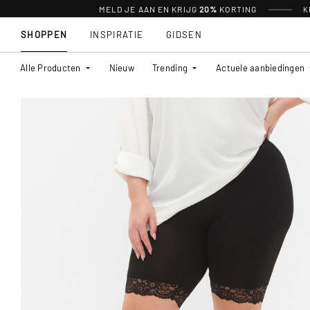
MELD JE AAN EN KRIJG
20%
KORTING
K
SHOPPEN
INSPIRATIE
GIDSEN
Alle Producten
Nieuw
Trending
Actuele aanbiedingen