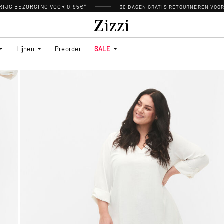
RIJG BEZORGING VOOR 0,95€*
30 DAGEN GRATIS RETOURNEREN VOO
Lijnen
Preorder
SALE