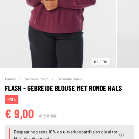
01
06
Dames
Vesten & truien
Gebreide truien
FLASH - GEBREIDE BLOUSE MET RONDE HALS
-70%
€ 9,00
€ 29,99
Bespaar nog eens 10% op uitverkoopartikelen die al tot
50% zijn afgeprijsd!