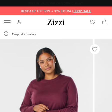
KRIJG BEZORGING VOOR 0,95€*
BESPAAR TOT 50% + 10% EXTRA |
SHOP SALE
Menu