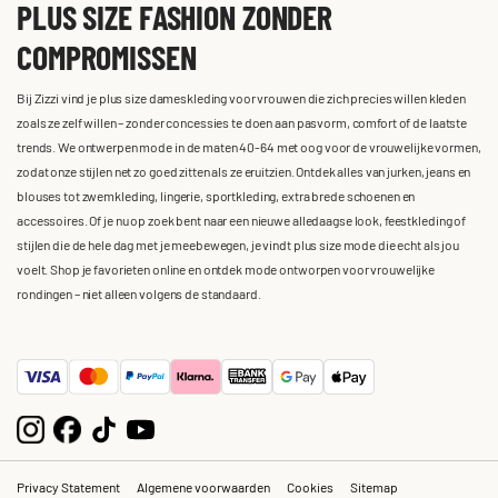
PLUS SIZE FASHION ZONDER
COMPROMISSEN
Bij Zizzi vind je plus size dameskleding voor vrouwen die zich precies willen kleden
zoals ze zelf willen – zonder concessies te doen aan pasvorm, comfort of de laatste
trends. We ontwerpen mode in de maten 40-64 met oog voor de vrouwelijke vormen,
zodat onze stijlen net zo goed zitten als ze eruitzien. Ontdek alles van jurken, jeans en
blouses tot zwemkleding, lingerie, sportkleding, extra brede schoenen en
accessoires. Of je nu op zoek bent naar een nieuwe alledaagse look, feestkleding of
stijlen die de hele dag met je meebewegen, je vindt plus size mode die echt als jou
voelt. Shop je favorieten online en ontdek mode ontworpen voor vrouwelijke
rondingen – niet alleen volgens de standaard.
Privacy Statement
Algemene voorwaarden
Cookies
Sitemap