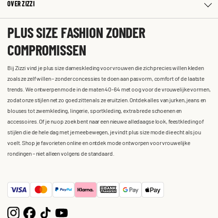
OVER ZIZZI
PLUS SIZE FASHION ZONDER
COMPROMISSEN
Bij Zizzi vind je plus size dameskleding voor vrouwen die zich precies willen kleden
zoals ze zelf willen – zonder concessies te doen aan pasvorm, comfort of de laatste
trends. We ontwerpen mode in de maten 40-64 met oog voor de vrouwelijke vormen,
zodat onze stijlen net zo goed zitten als ze eruitzien. Ontdek alles van jurken, jeans en
blouses tot zwemkleding, lingerie, sportkleding, extra brede schoenen en
accessoires. Of je nu op zoek bent naar een nieuwe alledaagse look, feestkleding of
stijlen die de hele dag met je meebewegen, je vindt plus size mode die echt als jou
voelt. Shop je favorieten online en ontdek mode ontworpen voor vrouwelijke
rondingen – niet alleen volgens de standaard.