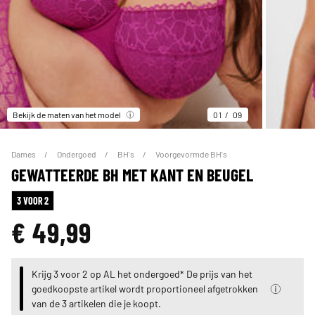
Bekijk de maten van het model
01
09
Dames
Ondergoed
BH's
Voorgevormde BH's
GEWATTEERDE BH MET KANT EN BEUGEL
3 VOOR 2
€ 49,99
Krijg 3 voor 2 op AL het ondergoed* De prijs van het
goedkoopste artikel wordt proportioneel afgetrokken
van de 3 artikelen die je koopt.