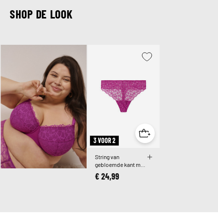
SHOP DE LOOK
3 VOOR 2
String van
gebloemde kant met
normale taille
€ 24,99