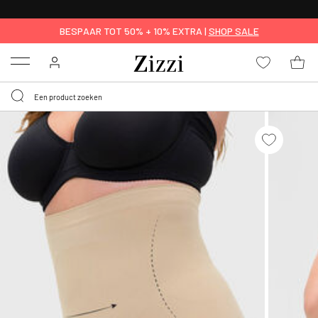
KRIJG BEZORGING VOOR 0,95€*
BESPAAR TOT 50% + 10% EXTRA |
SHOP SALE
Menu