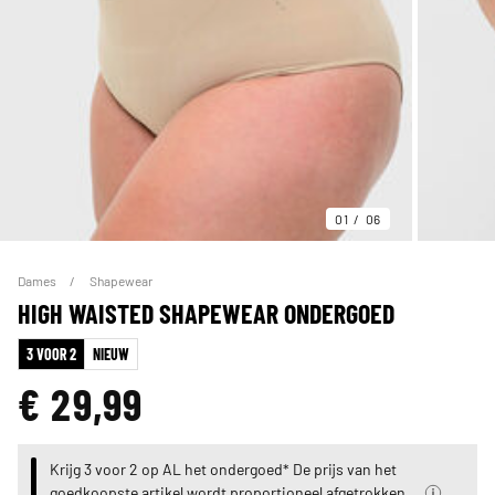
01
06
Dames
Shapewear
HIGH WAISTED SHAPEWEAR ONDERGOED
3 VOOR 2
NIEUW
€ 29,99
Krijg 3 voor 2 op AL het ondergoed* De prijs van het
goedkoopste artikel wordt proportioneel afgetrokken