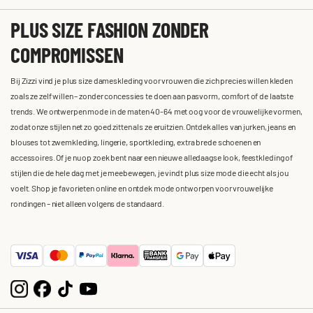
PLUS SIZE FASHION ZONDER
COMPROMISSEN
Bij Zizzi vind je plus size dameskleding voor vrouwen die zich precies willen kleden
zoals ze zelf willen – zonder concessies te doen aan pasvorm, comfort of de laatste
trends. We ontwerpen mode in de maten 40-64 met oog voor de vrouwelijke vormen,
zodat onze stijlen net zo goed zitten als ze eruitzien. Ontdek alles van jurken, jeans en
blouses tot zwemkleding, lingerie, sportkleding, extra brede schoenen en
accessoires. Of je nu op zoek bent naar een nieuwe alledaagse look, feestkleding of
stijlen die de hele dag met je meebewegen, je vindt plus size mode die echt als jou
voelt. Shop je favorieten online en ontdek mode ontworpen voor vrouwelijke
rondingen – niet alleen volgens de standaard.