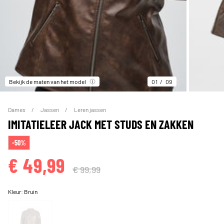
Bekijk de maten van het model
01
09
Dames
Jassen
Leren jassen
IMITATIELEER JACK MET STUDS EN ZAKKEN
-50%
€ 49,99
€ 99,99
Kleur:
Bruin