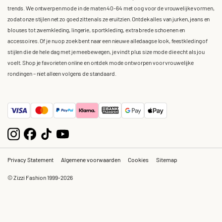
trends. We ontwerpen mode in de maten 40-64 met oog voor de vrouwelijke vormen,
zodat onze stijlen net zo goed zitten als ze eruitzien. Ontdek alles van jurken, jeans en
blouses tot zwemkleding, lingerie, sportkleding, extra brede schoenen en
accessoires. Of je nu op zoek bent naar een nieuwe alledaagse look, feestkleding of
stijlen die de hele dag met je meebewegen, je vindt plus size mode die echt als jou
voelt. Shop je favorieten online en ontdek mode ontworpen voor vrouwelijke
rondingen – niet alleen volgens de standaard.
Privacy Statement
Algemene voorwaarden
Cookies
Sitemap
© Zizzi Fashion 1999-2026