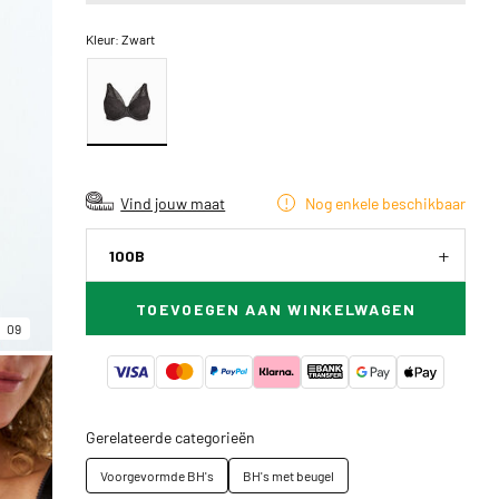
Kleur:
Zwart
Vind jouw maat
Nog enkele beschikbaar
100B
TOEVOEGEN AAN WINKELWAGEN
09
Gerelateerde categorieën
Voorgevormde BH's
BH's met beugel