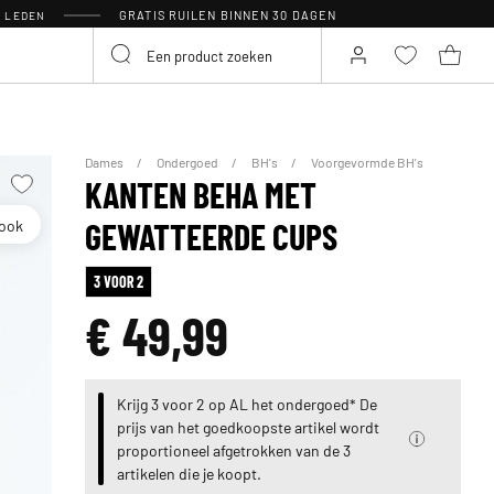
GRATIS RUILEN BINNEN 30 DAGEN
R LEDEN
Dames
Ondergoed
BH's
Voorgevormde BH's
KANTEN BEHA MET
look
GEWATTEERDE CUPS
3 VOOR 2
€ 49,99
Krijg 3 voor 2 op AL het ondergoed* De
prijs van het goedkoopste artikel wordt
proportioneel afgetrokken van de 3
artikelen die je koopt.