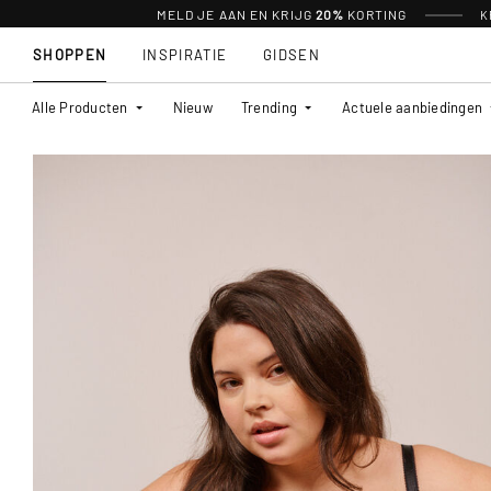
MELD JE AAN EN KRIJG
20%
KORTING
K
SHOPPEN
INSPIRATIE
GIDSEN
Alle Producten
Nieuw
Trending
Actuele aanbiedingen