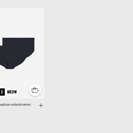
 2
NIEUW
naadloze onderbroeken