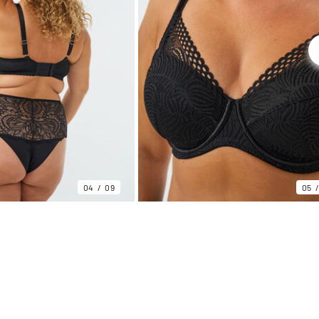
04
09
05