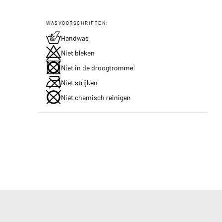
WASVOORSCHRIFTEN:
Handwas
Niet bleken
Niet in de droogtrommel
Niet strijken
Niet chemisch reinigen