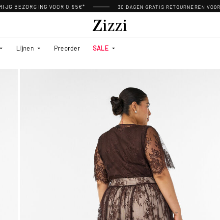
RIJG BEZORGING VOOR 0,95€*
30 DAGEN GRATIS RETOURNEREN VOO
Lijnen
Preorder
SALE