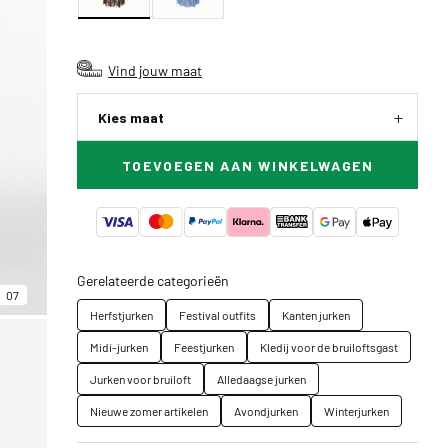
Vind jouw maat
Kies maat
TOEVOEGEN AAN WINKELWAGEN
Gerelateerde categorieën
07
Herfstjurken
Festival outfits
Kanten jurken
Midi-jurken
Feestjurken
Kledij voor de bruiloftsgast
Jurken voor bruiloft
Alledaagse jurken
Nieuwe zomer artikelen
Avondjurken
Winterjurken