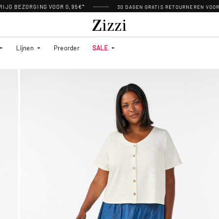
RIJG BEZORGING VOOR 0,95€*
30 DAGEN GRATIS RETOURNEREN VOO
Lijnen
Preorder
SALE