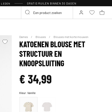
GRATIS RUILEN BINNEN 30 DAGEN
R LEDEN
Dames
Blouses
Blouses met korte mouwen
KATOENEN BLOUSE MET
STRUCTUUR EN
KNOOPSLUITING
€ 34,99
Kleur:
Vanille