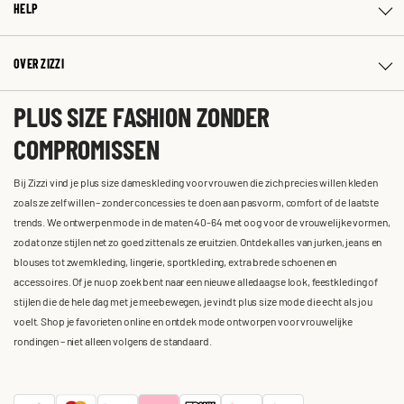
HELP
OVER ZIZZI
PLUS SIZE FASHION ZONDER
COMPROMISSEN
Bij Zizzi vind je plus size dameskleding voor vrouwen die zich precies willen kleden
zoals ze zelf willen – zonder concessies te doen aan pasvorm, comfort of de laatste
trends. We ontwerpen mode in de maten 40-64 met oog voor de vrouwelijke vormen,
zodat onze stijlen net zo goed zitten als ze eruitzien. Ontdek alles van jurken, jeans en
blouses tot zwemkleding, lingerie, sportkleding, extra brede schoenen en
accessoires. Of je nu op zoek bent naar een nieuwe alledaagse look, feestkleding of
stijlen die de hele dag met je meebewegen, je vindt plus size mode die echt als jou
voelt. Shop je favorieten online en ontdek mode ontworpen voor vrouwelijke
rondingen – niet alleen volgens de standaard.