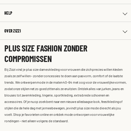
HELP
OVER ZIZZI
PLUS SIZE FASHION ZONDER
COMPROMISSEN
Bij Zizzi vind je plus size dameskleding voor vrouwen die zich precies willen kleden
zoals ze zelf willen – zonder concessies te doen aan pasvorm, comfort of de laatste
trends. We ontwerpen mode in de maten 40-64 met oog voor de vrouwelijke vormen,
zodat onze stijlen net zo goed zitten als ze eruitzien. Ontdek alles van jurken, jeans en
blouses tot zwemkleding, lingerie, sportkleding, extra brede schoenen en
accessoires. Of je nu op zoek bent naar een nieuwe alledaagse look, feestkleding of
stijlen die de hele dag met je meebewegen, je vindt plus size mode die echt als jou
voelt. Shop je favorieten online en ontdek mode ontworpen voor vrouwelijke
rondingen – niet alleen volgens de standaard.