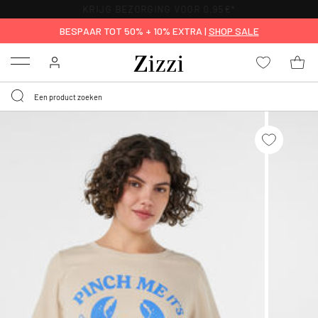
KRIJG BEZORGING VOOR 0,95€*
BESPAAR TOT 50% + 10% EXTRA |
SHOP SALE
Menu