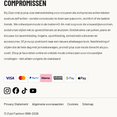
COMPROMISSEN
Bij Zizzi vind je plus size dameskleding voor vrouwen die zich precies willen kleden
zoals ze zelf willen – zonder concessies te doen aan pasvorm, comfort of de laatste
trends. We ontwerpen mode in de maten 40-64 met oog voor de vrouwelijke vormen,
zodat onze stijlen net zo goed zitten als ze eruitzien. Ontdek alles van jurken, jeans en
blouses tot zwemkleding, lingerie, sportkleding, extra brede schoenen en
accessoires. Of je nu op zoek bent naar een nieuwe alledaagse look, feestkleding of
stijlen die de hele dag met je meebewegen, je vindt plus size mode die echt als jou
voelt. Shop je favorieten online en ontdek mode ontworpen voor vrouwelijke
rondingen – niet alleen volgens de standaard.
Privacy Statement
Algemene voorwaarden
Cookies
Sitemap
© Zizzi Fashion 1999-2026