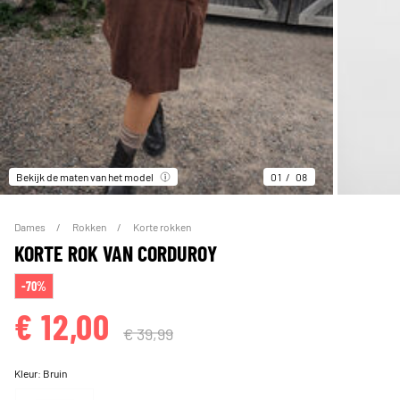
Bekijk de maten van het model
01
08
Dames
Rokken
Korte rokken
KORTE ROK VAN CORDUROY
-70%
€ 12,00
€ 39,99
Kleur:
Bruin