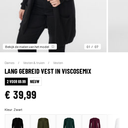
Bekijk de maten van het model
01
07
Dames
Vesten & truien
Vesten
LANG GEBREID VEST IN VISCOSEMIX
2 VOOR 69.99
NIEUW
€ 39,99
Kleur:
Zwart