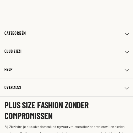
CATEGORIEËN
CLUB ZIZZI
HELP
OVER ZIZZI
PLUS SIZE FASHION ZONDER
COMPROMISSEN
Bij Zizzi vind je plus size dameskleding voor vrouwen die zich precies willen kleden
zoals ze zelf willen – zonder concessies te doen aan pasvorm, comfort of de laatste