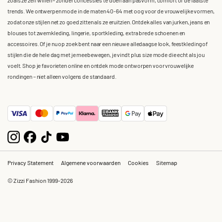
trends. We ontwerpen mode in de maten 40-64 met oog voor de vrouwelijke vormen,
zodat onze stijlen net zo goed zitten als ze eruitzien. Ontdek alles van jurken, jeans en
blouses tot zwemkleding, lingerie, sportkleding, extra brede schoenen en
accessoires. Of je nu op zoek bent naar een nieuwe alledaagse look, feestkleding of
stijlen die de hele dag met je meebewegen, je vindt plus size mode die echt als jou
voelt. Shop je favorieten online en ontdek mode ontworpen voor vrouwelijke
rondingen – niet alleen volgens de standaard.
Privacy Statement
Algemene voorwaarden
Cookies
Sitemap
© Zizzi Fashion 1999-2026