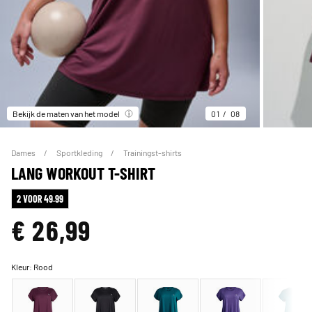
Bekijk de maten van het model
01
08
Dames
Sportkleding
Trainingst-shirts
LANG WORKOUT T-SHIRT
2 VOOR 49.99
€ 26,99
Kleur:
Rood