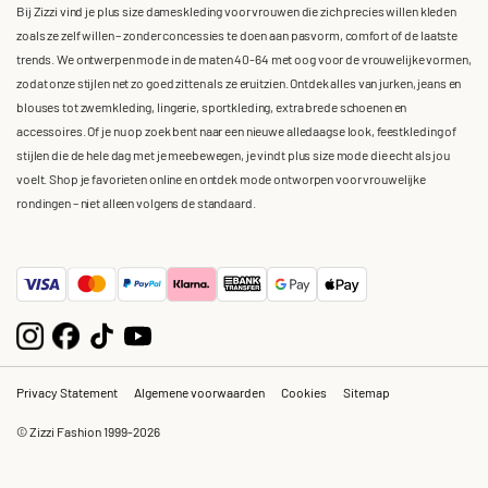
Bij Zizzi vind je plus size dameskleding voor vrouwen die zich precies willen kleden
zoals ze zelf willen – zonder concessies te doen aan pasvorm, comfort of de laatste
trends. We ontwerpen mode in de maten 40-64 met oog voor de vrouwelijke vormen,
zodat onze stijlen net zo goed zitten als ze eruitzien. Ontdek alles van jurken, jeans en
blouses tot zwemkleding, lingerie, sportkleding, extra brede schoenen en
accessoires. Of je nu op zoek bent naar een nieuwe alledaagse look, feestkleding of
stijlen die de hele dag met je meebewegen, je vindt plus size mode die echt als jou
voelt. Shop je favorieten online en ontdek mode ontworpen voor vrouwelijke
rondingen – niet alleen volgens de standaard.
Privacy Statement
Algemene voorwaarden
Cookies
Sitemap
© Zizzi Fashion 1999-2026