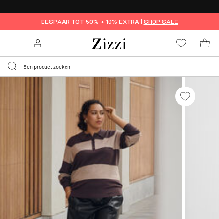
KRIJG BEZORGING VOOR 0,95€*
BESPAAR TOT 50% + 10% EXTRA |
SHOP SALE
Menu