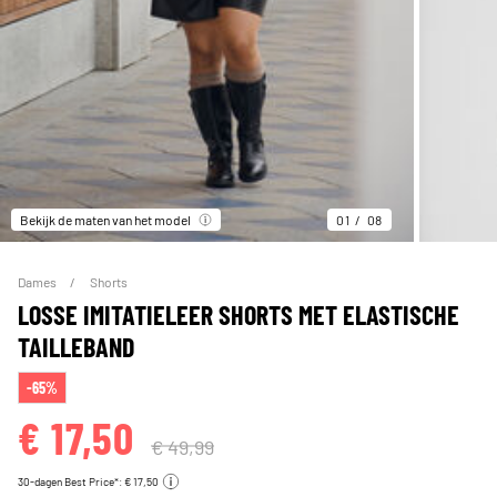
Bekijk de maten van het model
01
08
Dames
Shorts
LOSSE IMITATIELEER SHORTS MET ELASTISCHE
TAILLEBAND
-65%
€ 17,50
€ 49,99
30-dagen Best Price*: € 17,50