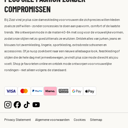
COMPROMISSEN
Bij Zizzi vind je plus size dameskleding voor vrouwen die zich precies willen kleden
zoals ze zelf willen – zonder concessies te doen aan pasvorm, comfort of de laatste
trends. We ontwerpen mode in de maten 40-64 met oog voor de vrouwelijke vormen,
zodat onze stijlen net zo goed zitten als ze eruitzien. Ontdek alles van jurken, jeans en
blouses tot zwemkleding, lingerie, sportkleding, extra brede schoenen en
accessoires. Of je nu op zoek bent naar een nieuwe alledaagse look, feestkleding of
stijlen die de hele dag met je meebewegen, je vindt plus size mode die echt als jou
voelt. Shop je favorieten online en ontdek mode ontworpen voor vrouwelijke
rondingen – niet alleen volgens de standaard.
Privacy Statement
Algemene voorwaarden
Cookies
Sitemap