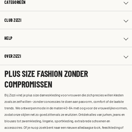
CATEGORIEËN
CLUB ZIZZI
HELP
OVER ZIZZI
PLUS SIZE FASHION ZONDER
COMPROMISSEN
Bij Zizzi vind je plus size dameskleding voor vrouwen die zich precies willen kleden
zoals ze zelf willen – zonder concessies te doen aan pasvorm, comfort of de laatste
trends. We ontwerpen mode in de maten 40-64 met oog voor de vrouwelijke vormen,
zodat onze stijlen net zo goed zitten als ze eruitzien. Ontdek alles van jurken, jeans en
blouses tot zwemkleding, lingerie, sportkleding, extra brede schoenen en
accessoires. Of je nu op zoek bent naar een nieuwe alledaagse look, feestkleding of