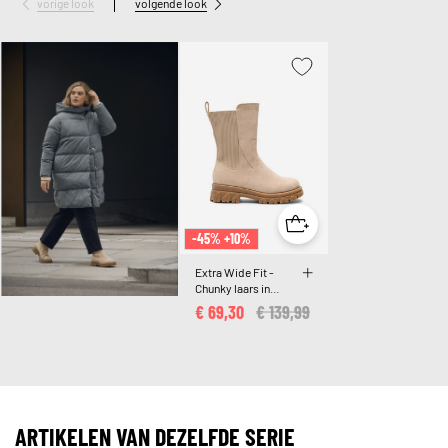
vorige look
volgende look
-45% +10%
Extra Wide Fit -
Chunky laars in
imitatiesuède
€ 69,30
Price reduced from
€ 139,99
to
ARTIKELEN VAN DEZELFDE SERIE