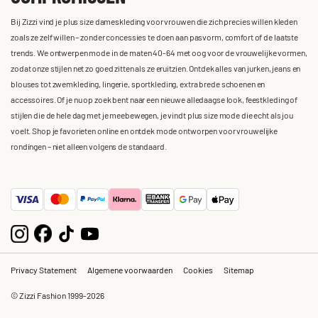
Bij Zizzi vind je plus size dameskleding voor vrouwen die zich precies willen kleden
zoals ze zelf willen – zonder concessies te doen aan pasvorm, comfort of de laatste
trends. We ontwerpen mode in de maten 40-64 met oog voor de vrouwelijke vormen,
zodat onze stijlen net zo goed zitten als ze eruitzien. Ontdek alles van jurken, jeans en
blouses tot zwemkleding, lingerie, sportkleding, extra brede schoenen en
accessoires. Of je nu op zoek bent naar een nieuwe alledaagse look, feestkleding of
stijlen die de hele dag met je meebewegen, je vindt plus size mode die echt als jou
voelt. Shop je favorieten online en ontdek mode ontworpen voor vrouwelijke
rondingen – niet alleen volgens de standaard.
Privacy Statement
Algemene voorwaarden
Cookies
Sitemap
© Zizzi Fashion 1999-2026