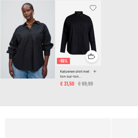
-55%
Katoenen shirt met
ton-sur-ton
bloemenborduursel
€ 31,50
Price reduced from
€ 69,99
to