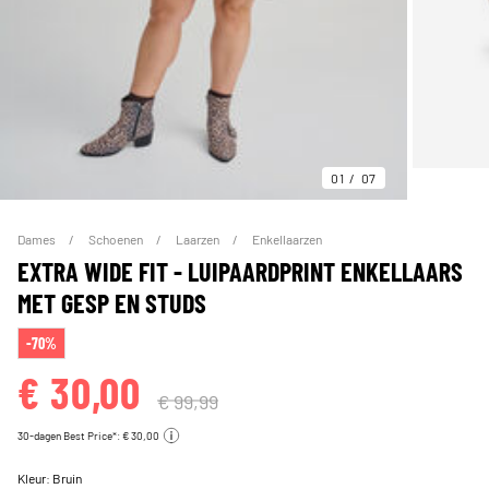
01
07
Dames
Schoenen
Laarzen
Enkellaarzen
EXTRA WIDE FIT - LUIPAARDPRINT ENKELLAARS
MET GESP EN STUDS
-70%
€ 30,00
€ 99,99
30-dagen Best Price*: € 30,00
Kleur:
Bruin