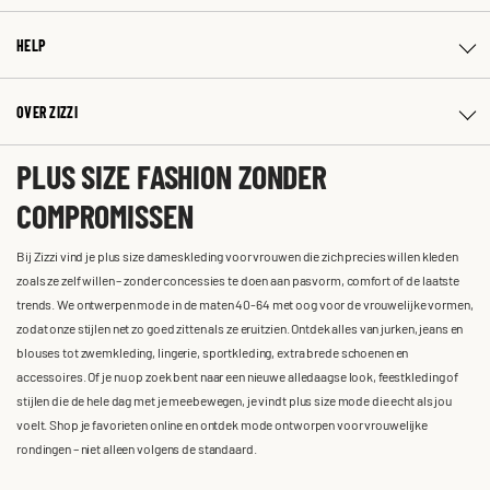
HELP
OVER ZIZZI
PLUS SIZE FASHION ZONDER
COMPROMISSEN
Bij Zizzi vind je plus size dameskleding voor vrouwen die zich precies willen kleden
zoals ze zelf willen – zonder concessies te doen aan pasvorm, comfort of de laatste
trends. We ontwerpen mode in de maten 40-64 met oog voor de vrouwelijke vormen,
zodat onze stijlen net zo goed zitten als ze eruitzien. Ontdek alles van jurken, jeans en
blouses tot zwemkleding, lingerie, sportkleding, extra brede schoenen en
accessoires. Of je nu op zoek bent naar een nieuwe alledaagse look, feestkleding of
stijlen die de hele dag met je meebewegen, je vindt plus size mode die echt als jou
voelt. Shop je favorieten online en ontdek mode ontworpen voor vrouwelijke
rondingen – niet alleen volgens de standaard.