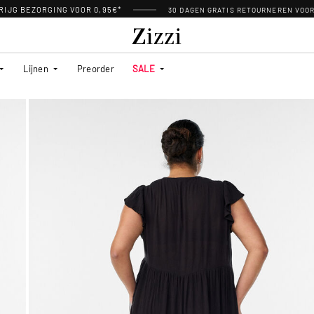
RIJG BEZORGING VOOR 0,95€*
30 DAGEN GRATIS RETOURNEREN VOO
Lijnen
Preorder
SALE