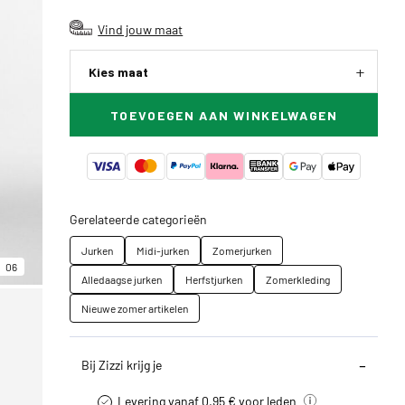
Vind jouw maat
Kies maat
TOEVOEGEN AAN WINKELWAGEN
Gerelateerde categorieën
Jurken
Midi-jurken
Zomerjurken
06
Alledaagse jurken
Herfstjurken
Zomerkleding
Nieuwe zomer artikelen
Bij Zizzi krijg je
Levering vanaf 0.95 € voor leden