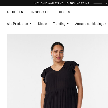
MELD JE AAN EN KRIJG
20%
KORTING
K
SHOPPEN
INSPIRATIE
GIDSEN
Alle Producten
Nieuw
Trending
Actuele aanbiedingen