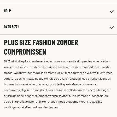
HELP
OVER ZIZZI
PLUS SIZE FASHION ZONDER
COMPROMISSEN
Bij Zizzi vind je plus size dameskleding voor vrouwen die zich precies willen kleden
zoals ze zelf willen – zonder concessies te doen aan pasvorm, comfort of de laatste
trends. We ontwerpen mode in de maten 40-64 met oog voor de vrouwelijke vormen,
zodat onze stijlen net zo goed zitten als ze eruitzien. Ontdek alles van jurken, jeans en
blouses tot zwemkleding, lingerie, sportkleding, extra brede schoenen en
accessoires. Of je nu op zoek bent naar een nieuwe alledaagse look, feestkleding of
stijlen die de hele dag met je meebewegen, je vindt plus size mode die echt als jou
voelt. Shop je favorieten online en ontdek mode ontworpen voor vrouwelijke
rondingen – niet alleen volgens de standaard.