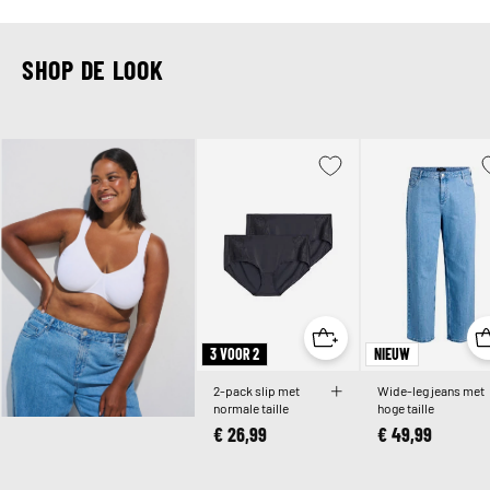
SHOP DE LOOK
3 VOOR 2
NIEUW
2-pack slip met
Wide-leg jeans met
normale taille
hoge taille
€ 26,99
€ 49,99