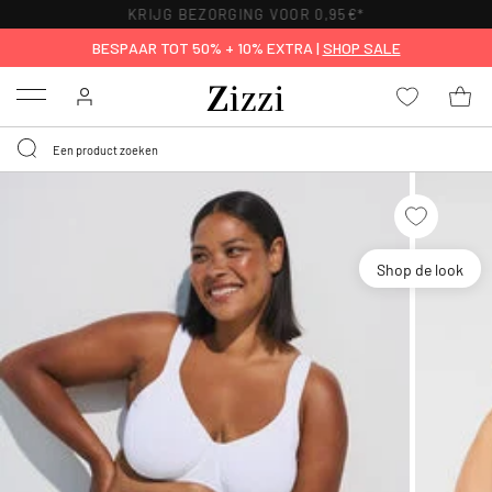
KRIJG BEZORGING VOOR 0,95€*
BESPAAR TOT 50% + 10% EXTRA |
SHOP SALE
Menu
Shop de look