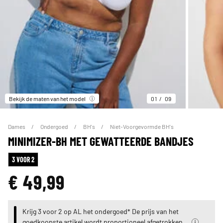
Bekijk de maten van het model
01
09
Dames
Ondergoed
BH's
Niet-Voorgevormde BH's
MINIMIZER-BH MET GEWATTEERDE BANDJES
3 VOOR 2
€ 49,99
Krijg 3 voor 2 op AL het ondergoed* De prijs van het
goedkoopste artikel wordt proportioneel afgetrokken