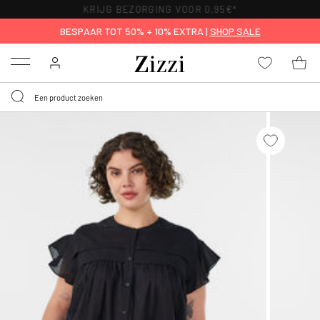
KRIJG BEZORGING VOOR 0,95€*
BESPAAR TOT 50% + 10% EXTRA |
SHOP SALE
Menu