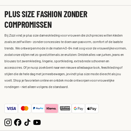
PLUS SIZE FASHION ZONDER
COMPROMISSEN
Bij Zizzi vind je plus size dameskleding voor vrouwen die zich precies willen kleden
zoals ze zelf willen – zonder concessies te doen aan pasvorm, comfort of de laatste
trends. We ontwerpen mode in de maten 40-64 met oog voor de vrouwelijke vormen,
zodat onze stijlen net zo goed zitten als ze eruitzien. Ontdek alles van jurken, jeans en
blouses tot zwemkleding, lingerie, sportkleding, extra brede schoenen en
accessoires. Of je nu op zoek bent naar een nieuwe alledaagse look, feestkleding of
stijlen die de hele dag met je meebewegen, je vindt plus size mode die echt als jou
voelt. Shop je favorieten online en ontdek mode ontworpen voor vrouwelijke
rondingen – niet alleen volgens de standaard.