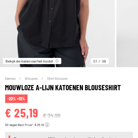
Bekijk de maten van het model
01
06
Dames
Blouses
Shirt blouses
MOUWLOZE A-LIJN KATOENEN BLOUSESHIRT
-20% +10%
€ 25,19
€ 34,99
30-dagen Best Price*: € 25,19