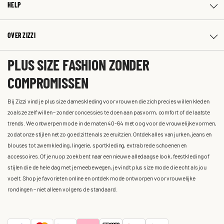
HELP
OVER ZIZZI
PLUS SIZE FASHION ZONDER
COMPROMISSEN
Bij Zizzi vind je plus size dameskleding voor vrouwen die zich precies willen kleden
zoals ze zelf willen – zonder concessies te doen aan pasvorm, comfort of de laatste
trends. We ontwerpen mode in de maten 40-64 met oog voor de vrouwelijke vormen,
zodat onze stijlen net zo goed zitten als ze eruitzien. Ontdek alles van jurken, jeans en
blouses tot zwemkleding, lingerie, sportkleding, extra brede schoenen en
accessoires. Of je nu op zoek bent naar een nieuwe alledaagse look, feestkleding of
stijlen die de hele dag met je meebewegen, je vindt plus size mode die echt als jou
voelt. Shop je favorieten online en ontdek mode ontworpen voor vrouwelijke
rondingen – niet alleen volgens de standaard.