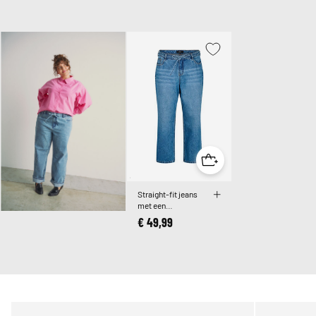
Straight-fit jeans
met een
strikceintuur
€ 49,99