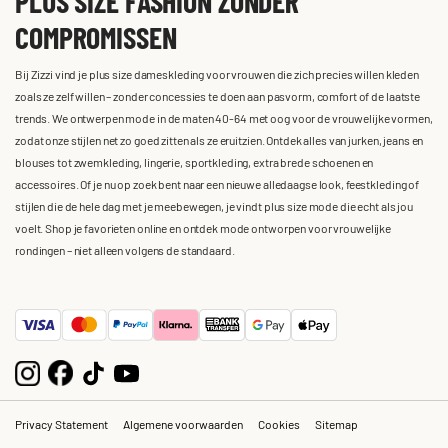
PLUS SIZE FASHION ZONDER
COMPROMISSEN
Bij Zizzi vind je plus size dameskleding voor vrouwen die zich precies willen kleden
zoals ze zelf willen – zonder concessies te doen aan pasvorm, comfort of de laatste
trends. We ontwerpen mode in de maten 40-64 met oog voor de vrouwelijke vormen,
zodat onze stijlen net zo goed zitten als ze eruitzien. Ontdek alles van jurken, jeans en
blouses tot zwemkleding, lingerie, sportkleding, extra brede schoenen en
accessoires. Of je nu op zoek bent naar een nieuwe alledaagse look, feestkleding of
stijlen die de hele dag met je meebewegen, je vindt plus size mode die echt als jou
voelt. Shop je favorieten online en ontdek mode ontworpen voor vrouwelijke
rondingen – niet alleen volgens de standaard.
Privacy Statement
Algemene voorwaarden
Cookies
Sitemap