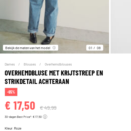
Bekijk de maten van het model
01
08
Dames
Blouses
Overhemdblouses
OVERHEMDBLUSE MET KRIJTSTREEP EN
STRIKDETAIL ACHTERAAN
-65%
€ 17,50
€ 49,99
30-dagen Best Price*: € 17,50
Kleur:
Roze