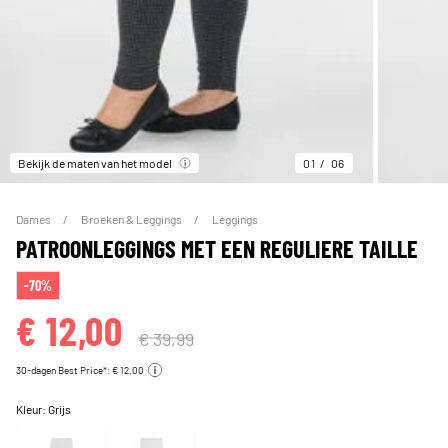
Bekijk de maten van het model
01
06
Dames
Broeken & Leggings
Leggings
PATROONLEGGINGS MET EEN REGULIERE TAILLE
-70%
€ 12,00
€ 39,99
30-dagen Best Price*: € 12,00
Kleur:
Grijs