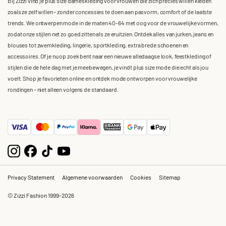
Bij Zizzi vind je plus size dameskleding voor vrouwen die zich precies willen kleden
zoals ze zelf willen – zonder concessies te doen aan pasvorm, comfort of de laatste
trends. We ontwerpen mode in de maten 40-64 met oog voor de vrouwelijke vormen,
zodat onze stijlen net zo goed zitten als ze eruitzien. Ontdek alles van jurken, jeans en
blouses tot zwemkleding, lingerie, sportkleding, extra brede schoenen en
accessoires. Of je nu op zoek bent naar een nieuwe alledaagse look, feestkleding of
stijlen die de hele dag met je meebewegen, je vindt plus size mode die echt als jou
voelt. Shop je favorieten online en ontdek mode ontworpen voor vrouwelijke
rondingen – niet alleen volgens de standaard.
Privacy Statement
Algemene voorwaarden
Cookies
Sitemap
© Zizzi Fashion 1999-2026