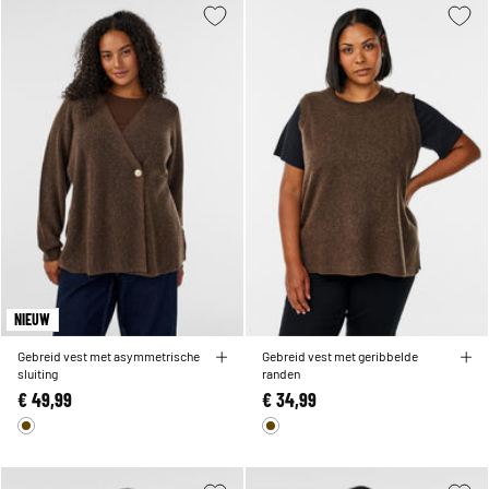
NIEUW
Gebreid vest met asymmetrische
Gebreid vest met geribbelde
sluiting
randen
€ 49,99
€ 34,99