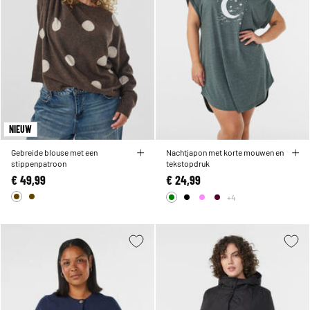
NIEUW
Gebreide blouse met een
Nachtjapon met korte mouwen en
stippenpatroon
tekstopdruk
€ 49,99
€ 24,99
+4