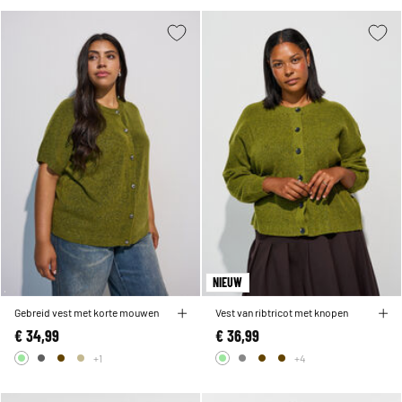
NIEUW
Gebreid vest met korte mouwen
Vest van ribtricot met knopen
€ 34,99
€ 36,99
+1
+4