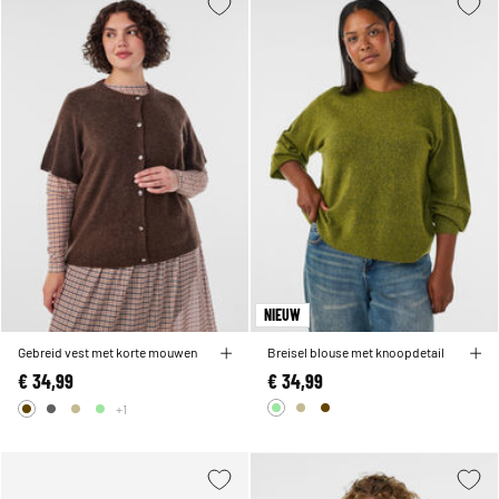
NIEUW
Gebreid vest met korte mouwen
Breisel blouse met knoopdetail
€ 34,99
€ 34,99
+1