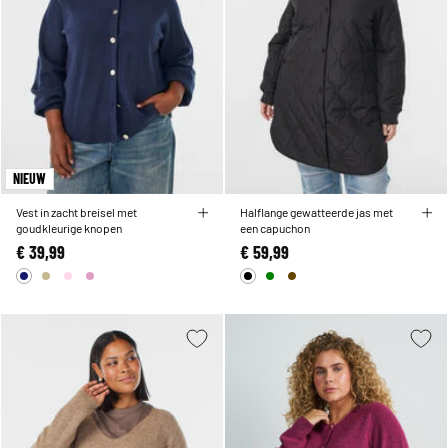
NIEUW
Vest in zacht breisel met
Halflange gewatteerde jas met
goudkleurige knopen
een capuchon
€ 39,99
€ 59,99