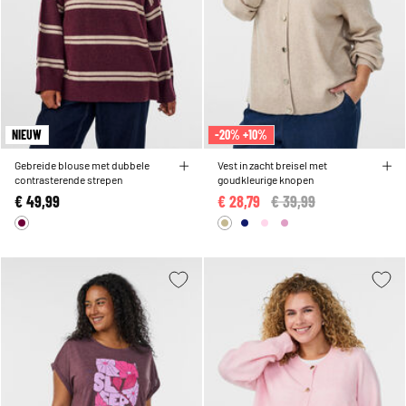
NIEUW
-20% +10%
Gebreide blouse met dubbele
Vest in zacht breisel met
contrasterende strepen
goudkleurige knopen
€ 49,99
€ 28,79
Price reduced from
€ 39,99
to