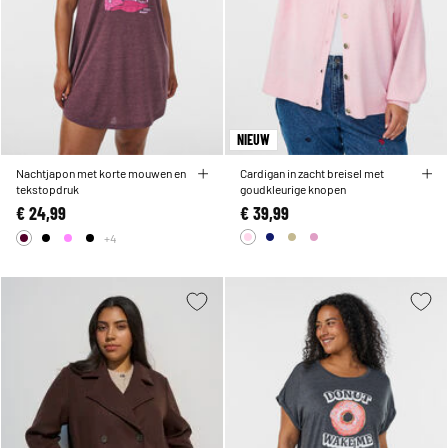
NIEUW
Nachtjapon met korte mouwen en
Cardigan in zacht breisel met
tekstopdruk
goudkleurige knopen
€ 24,99
€ 39,99
+4