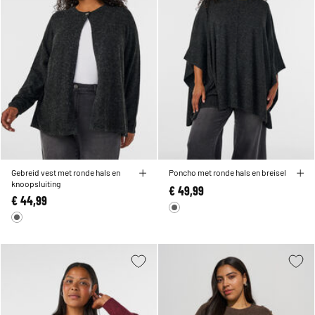
Gebreid vest met ronde hals en
Poncho met ronde hals en breisel
knoopsluiting
€ 49,99
€ 44,99