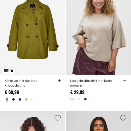
NIEUW
Korte jas met dubbele
Los gebreide shirt met korte
knoopsluiting
mouwen
€ 69,99
€ 29,99
+1