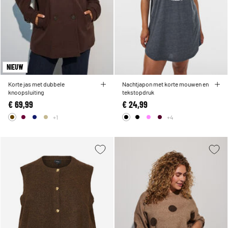
NIEUW
Korte jas met dubbele
Nachtjapon met korte mouwen en
knoopsluiting
tekstopdruk
€ 69,99
€ 24,99
+1
+4