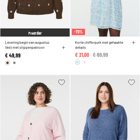
-70%
order
Pre
Levering begin van augustus
Korte chiffonjurk met gehaakte
Vest met stippenpatroon
details
€ 21,00
Price reduced from
€ 69,99
to
€ 49,99