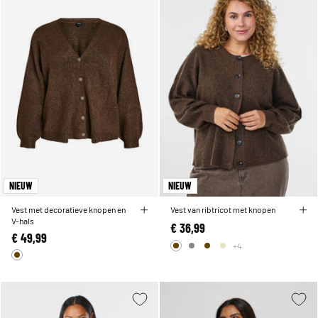
NIEUW
NIEUW
Vest met decoratieve knopen en
Vest van ribtricot met knopen
V-hals
€ 36,99
€ 49,99
+4