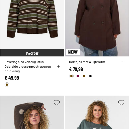
NIEUW
order
Pre
Levering eind van augustus
Korte jas met A-lijn vorm
Gebreide blouse met strepen en
€ 79,99
polokraag
€ 49,99