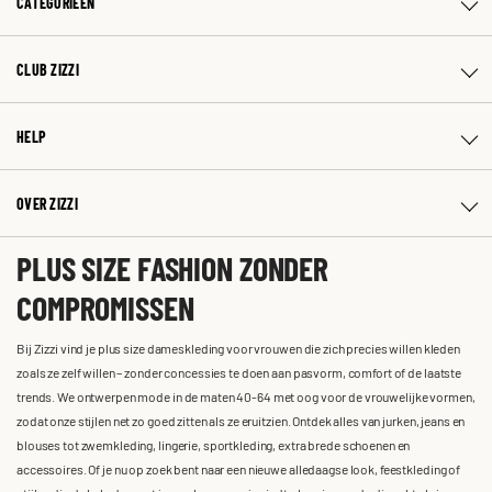
CATEGORIEËN
CLUB ZIZZI
HELP
OVER ZIZZI
PLUS SIZE FASHION ZONDER
COMPROMISSEN
Bij Zizzi vind je plus size dameskleding voor vrouwen die zich precies willen kleden
zoals ze zelf willen – zonder concessies te doen aan pasvorm, comfort of de laatste
trends. We ontwerpen mode in de maten 40-64 met oog voor de vrouwelijke vormen,
zodat onze stijlen net zo goed zitten als ze eruitzien. Ontdek alles van jurken, jeans en
blouses tot zwemkleding, lingerie, sportkleding, extra brede schoenen en
accessoires. Of je nu op zoek bent naar een nieuwe alledaagse look, feestkleding of