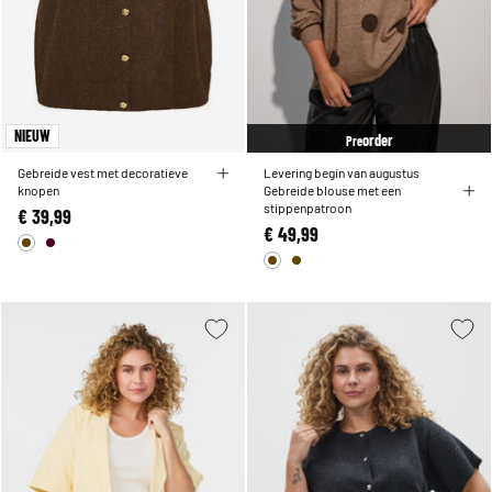
NIEUW
order
Pre
Gebreide vest met decoratieve
Levering begin van augustus
knopen
Gebreide blouse met een
stippenpatroon
€ 39,99
€ 49,99