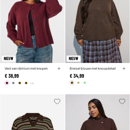
NIEUW
NIEUW
Vest van ribtricot met knopen
Breisel blouse met knoopdetail
€ 36,99
€ 34,99
+4