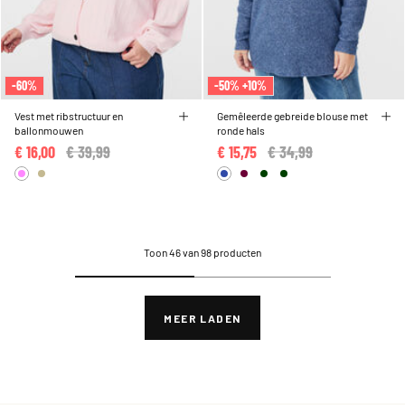
-60%
-50% +10%
Vest met ribstructuur en
Gemêleerde gebreide blouse met
ballonmouwen
ronde hals
€ 16,00
Price reduced from
€ 39,99
to
€ 15,75
Price reduced from
€ 34,99
to
Toon 46 van 98 producten
MEER LADEN