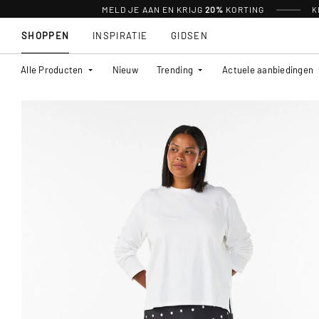
MELD JE AAN EN KRIJG
20%
KORTING
K
SHOPPEN
INSPIRATIE
GIDSEN
Alle Producten
Nieuw
Trending
Actuele aanbiedingen