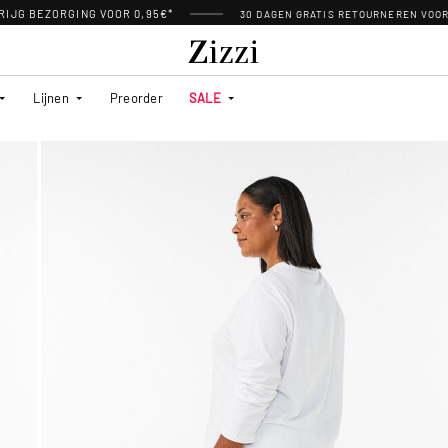
RIJG BEZORGING VOOR 0,95€*
30 DAGEN GRATIS RETOURNEREN VOO
Lijnen
Preorder
SALE