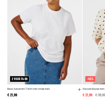
2 VOOR 34.99
-45%
Basic katoenen T-shirt met ronde hals
Viscose blouse met
€ 21,99
€ 21,99
Price 
€ 39,9