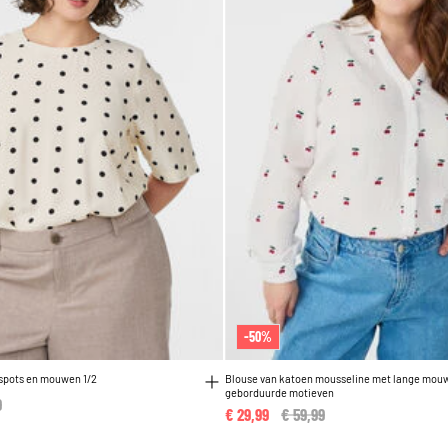
-50%
 spots en mouwen 1/2
Blouse van katoen mousseline met lange mou
geborduurde motieven
reduced from
9
to
€ 29,99
Price reduced from
€ 59,99
to