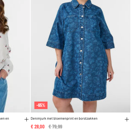
-65%
wen en
Denimjurk met bloemenprint en borstzakken
€ 28,00
Price reduced from
€ 79,99
to