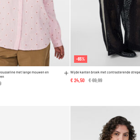
-65%
mousseline met lange mouwen en
Wijde kanten broek met contrasterende strep
ven
€ 24,50
Price reduced from
€ 69,99
to
reduced from
9
to