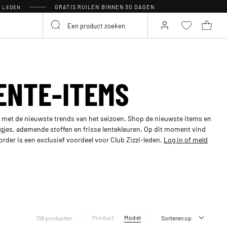
GRATIS RUILEN BINNEN 30 DAGEN
R LEDEN
ENTE-ITEMS
be met de nieuwste trends van het seizoen. Shop de nieuwste items en
laagjes, ademende stoffen en frisse lentekleuren. Op dit moment vind
eorder is een exclusief voordeel voor Club Zizzi-leden.
Log in of meld
Product
Model
138 producten
Sorteren op