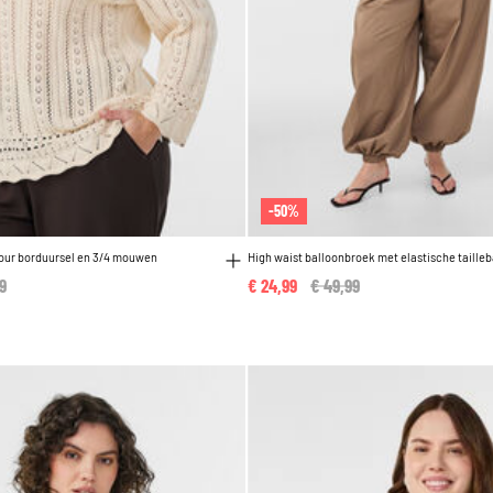
-50%
jour borduursel en 3/4 mouwen
High waist balloonbroek met elastische taille
 reduced from
9
to
€ 24,99
Price reduced from
€ 49,99
to