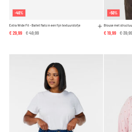
-40%
-50%
Extra Wide Fit - Ballet flats in een fijn textuurstofje
Blouse met structuu
€ 29,99
Price reduced from
€ 49,99
to
€ 19,99
Price 
€ 39,9