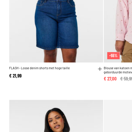
-55%
FLASH - Losse denim shorts met hoge taille
Blouse van katoen 
geborduurde motie
€ 21,99
€ 27,00
Price 
€ 59,9