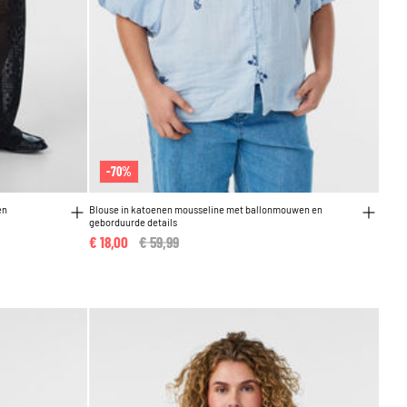
-70%
en
Blouse in katoenen mousseline met ballonmouwen en
geborduurde details
€ 18,00
Price reduced from
€ 59,99
to