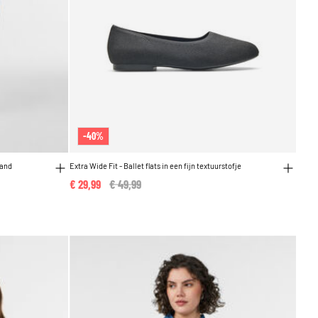
-40%
band
Extra Wide Fit - Ballet flats in een fijn textuurstofje
€ 29,99
Price reduced from
€ 49,99
to