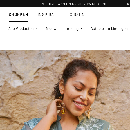
MELD JE AAN EN KRIJG
20%
KORTING
K
SHOPPEN
INSPIRATIE
GIDSEN
Alle Producten
Nieuw
Trending
Actuele aanbiedingen