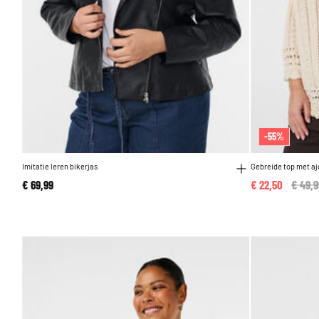
-55%
Imitatie leren bikerjas
Gebreide top met a
€ 69,99
€ 22,50
Price
€ 49,9