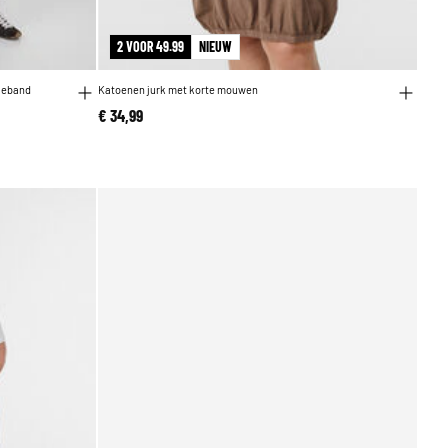
2 VOOR 49.99
NIEUW
lleband
Katoenen jurk met korte mouwen
€ 34,99