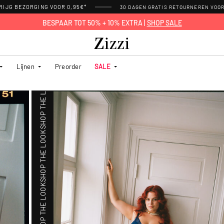
RIJG BEZORGING VOOR 0,95€*
30 DAGEN GRATIS RETOURNEREN VOO
BESPAAR TOT 50% + 10% EXTRA |
SHOP SALE
SHOP THE LOOK
Lijnen
Preorder
SALE
SHOP THE LOOK
SHOP THE LOOK
SHOP THE LOOK