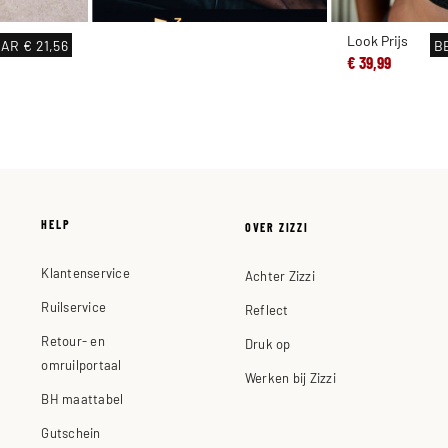
Look Prijs
AAR
€ 21,56
B
€ 39,99
HELP
OVER ZIZZI
Klantenservice
Achter Zizzi
Ruilservice
Reflect
Retour- en
Druk op
omruilportaal
Werken bij Zizzi
BH maattabel
Gutschein