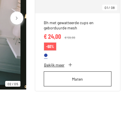
01
/
08
Bh met gewatteerde cups en
geborduurde mesh
€ 24,00
Price reduced from
€ 59,99
to
-60%
Bekijk meer
Maten
02
/
05