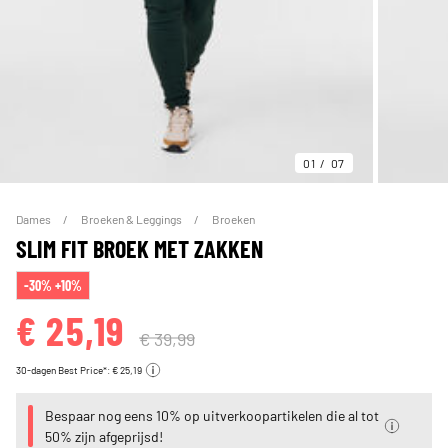
01
07
Dames
Broeken & Leggings
Broeken
SLIM FIT BROEK MET ZAKKEN
-30% +10%
€ 25,19
€ 39,99
30-dagen Best Price*: € 25,19
Bespaar nog eens 10% op uitverkoopartikelen die al tot
50% zijn afgeprijsd!