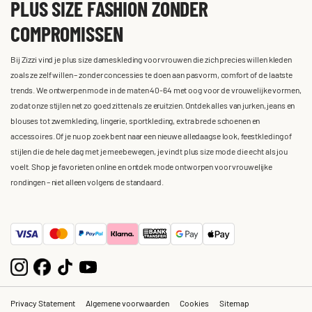
PLUS SIZE FASHION ZONDER
COMPROMISSEN
Bij Zizzi vind je plus size dameskleding voor vrouwen die zich precies willen kleden
zoals ze zelf willen – zonder concessies te doen aan pasvorm, comfort of de laatste
trends. We ontwerpen mode in de maten 40-64 met oog voor de vrouwelijke vormen,
zodat onze stijlen net zo goed zitten als ze eruitzien. Ontdek alles van jurken, jeans en
blouses tot zwemkleding, lingerie, sportkleding, extra brede schoenen en
accessoires. Of je nu op zoek bent naar een nieuwe alledaagse look, feestkleding of
stijlen die de hele dag met je meebewegen, je vindt plus size mode die echt als jou
voelt. Shop je favorieten online en ontdek mode ontworpen voor vrouwelijke
rondingen – niet alleen volgens de standaard.
Privacy Statement
Algemene voorwaarden
Cookies
Sitemap