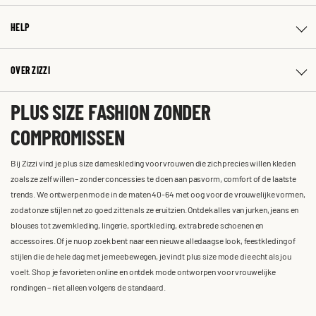
HELP
OVER ZIZZI
PLUS SIZE FASHION ZONDER
COMPROMISSEN
Bij Zizzi vind je plus size dameskleding voor vrouwen die zich precies willen kleden
zoals ze zelf willen – zonder concessies te doen aan pasvorm, comfort of de laatste
trends. We ontwerpen mode in de maten 40-64 met oog voor de vrouwelijke vormen,
zodat onze stijlen net zo goed zitten als ze eruitzien. Ontdek alles van jurken, jeans en
blouses tot zwemkleding, lingerie, sportkleding, extra brede schoenen en
accessoires. Of je nu op zoek bent naar een nieuwe alledaagse look, feestkleding of
stijlen die de hele dag met je meebewegen, je vindt plus size mode die echt als jou
voelt. Shop je favorieten online en ontdek mode ontworpen voor vrouwelijke
rondingen – niet alleen volgens de standaard.