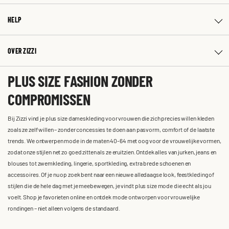
HELP
OVER ZIZZI
PLUS SIZE FASHION ZONDER
COMPROMISSEN
Bij Zizzi vind je plus size dameskleding voor vrouwen die zich precies willen kleden
zoals ze zelf willen – zonder concessies te doen aan pasvorm, comfort of de laatste
trends. We ontwerpen mode in de maten 40-64 met oog voor de vrouwelijke vormen,
zodat onze stijlen net zo goed zitten als ze eruitzien. Ontdek alles van jurken, jeans en
blouses tot zwemkleding, lingerie, sportkleding, extra brede schoenen en
accessoires. Of je nu op zoek bent naar een nieuwe alledaagse look, feestkleding of
stijlen die de hele dag met je meebewegen, je vindt plus size mode die echt als jou
voelt. Shop je favorieten online en ontdek mode ontworpen voor vrouwelijke
rondingen – niet alleen volgens de standaard.