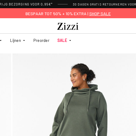
RIJG BEZORGING VOOR 0,95€*
30 DAGEN GRATIS RETOURNEREN VOO
BESPAAR TOT 50% + 10% EXTRA |
SHOP SALE
Lijnen
Preorder
SALE