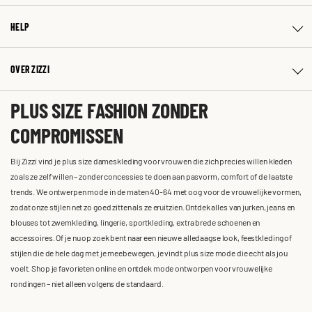
HELP
OVER ZIZZI
PLUS SIZE FASHION ZONDER
COMPROMISSEN
Bij Zizzi vind je plus size dameskleding voor vrouwen die zich precies willen kleden
zoals ze zelf willen – zonder concessies te doen aan pasvorm, comfort of de laatste
trends. We ontwerpen mode in de maten 40-64 met oog voor de vrouwelijke vormen,
zodat onze stijlen net zo goed zitten als ze eruitzien. Ontdek alles van jurken, jeans en
blouses tot zwemkleding, lingerie, sportkleding, extra brede schoenen en
accessoires. Of je nu op zoek bent naar een nieuwe alledaagse look, feestkleding of
stijlen die de hele dag met je meebewegen, je vindt plus size mode die echt als jou
voelt. Shop je favorieten online en ontdek mode ontworpen voor vrouwelijke
rondingen – niet alleen volgens de standaard.