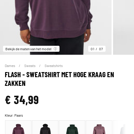
Bekijk de maten van het model
01
07
Dames
Sweats
Sweatshirts
FLASH - SWEATSHIRT MET HOGE KRAAG EN
ZAKKEN
€ 34,99
Kleur:
Paars