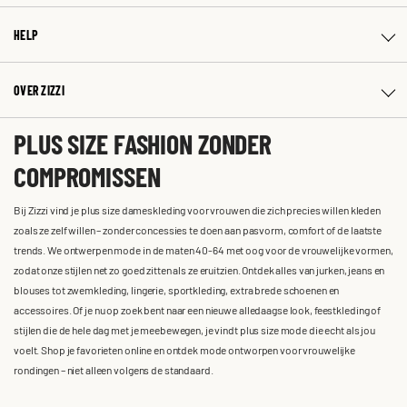
HELP
OVER ZIZZI
PLUS SIZE FASHION ZONDER
COMPROMISSEN
Bij Zizzi vind je plus size dameskleding voor vrouwen die zich precies willen kleden
zoals ze zelf willen – zonder concessies te doen aan pasvorm, comfort of de laatste
trends. We ontwerpen mode in de maten 40-64 met oog voor de vrouwelijke vormen,
zodat onze stijlen net zo goed zitten als ze eruitzien. Ontdek alles van jurken, jeans en
blouses tot zwemkleding, lingerie, sportkleding, extra brede schoenen en
accessoires. Of je nu op zoek bent naar een nieuwe alledaagse look, feestkleding of
stijlen die de hele dag met je meebewegen, je vindt plus size mode die echt als jou
voelt. Shop je favorieten online en ontdek mode ontworpen voor vrouwelijke
rondingen – niet alleen volgens de standaard.