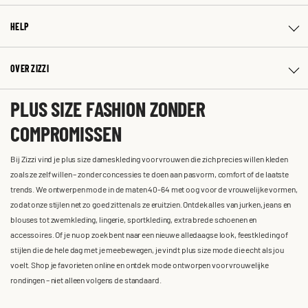
HELP
OVER ZIZZI
PLUS SIZE FASHION ZONDER
COMPROMISSEN
Bij Zizzi vind je plus size dameskleding voor vrouwen die zich precies willen kleden
zoals ze zelf willen – zonder concessies te doen aan pasvorm, comfort of de laatste
trends. We ontwerpen mode in de maten 40-64 met oog voor de vrouwelijke vormen,
zodat onze stijlen net zo goed zitten als ze eruitzien. Ontdek alles van jurken, jeans en
blouses tot zwemkleding, lingerie, sportkleding, extra brede schoenen en
accessoires. Of je nu op zoek bent naar een nieuwe alledaagse look, feestkleding of
stijlen die de hele dag met je meebewegen, je vindt plus size mode die echt als jou
voelt. Shop je favorieten online en ontdek mode ontworpen voor vrouwelijke
rondingen – niet alleen volgens de standaard.