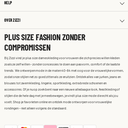
HELP
OVER ZIZZI
PLUS SIZE FASHION ZONDER
COMPROMISSEN
Bij Zizzi vind je plus size dameskleding voor vrouwen die zich precies willen kleden
zoals ze zelf willen – zonder concessies te doen aan pasvorm, comfort of de laatste
trends. We ontwerpen mode in de maten 40-64 met oog voor de vrouwelijke vormen,
zodat onze stijlen net zo goed zitten als ze eruitzien. Ontdek alles van jurken, jeans en
blouses tot zwemkleding, lingerie, sportkleding, extra brede schoenen en
accessoires. Of je nu op zoek bent naar een nieuwe alledaagse look, feestkleding of
stijlen die de hele dag met je meebewegen, je vindt plus size mode die echt als jou
voelt. Shop je favorieten online en ontdek mode ontworpen voor vrouwelijke
rondingen – niet alleen volgens de standaard.