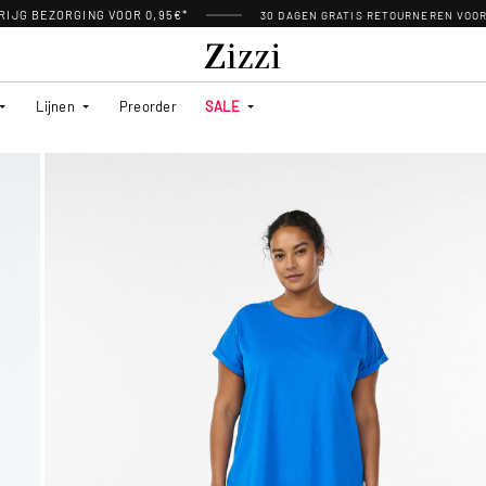
RIJG BEZORGING VOOR 0,95€*
30 DAGEN GRATIS RETOURNEREN VOO
Lijnen
Preorder
SALE