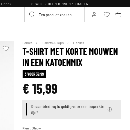
GRATIS RUILEN BINNEN 30 DAGEN
R LEDEN
Dames
T-shirts & Tops
T-shirts
T-SHIRT MET KORTE MOUWEN
IN EEN KATOENMIX
3 VOOR 39,99
€ 15,99
De aanbieding is geldig voor een beperkte
tijd*
Kleur:
Blauw