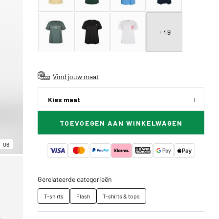
+ 49
Vind jouw maat
Kies maat
TOEVOEGEN AAN WINKELWAGEN
06
Gerelateerde categorieën
T-shirts
Flash
T-shirts & tops