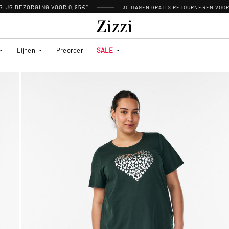
RIJG BEZORGING VOOR 0,95€*
30 DAGEN GRATIS RETOURNEREN VOO
Lijnen
Preorder
SALE