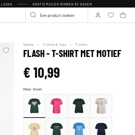
GRATIS RUILEN BINNEN 30 DAGEN
R LEDEN
Dames
T-shirts & Tops
T-shirts
FLASH - T-SHIRT MET MOTIEF
€ 10,99
Kleur:
Groen