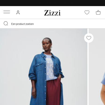
KRIJG BEZORGING VOOR 0,95€*
Menu