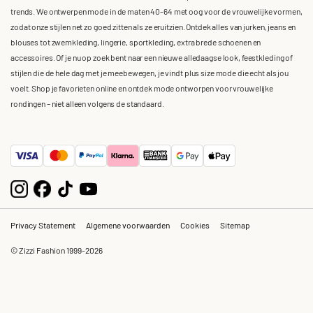
trends. We ontwerpen mode in de maten 40-64 met oog voor de vrouwelijke vormen,
zodat onze stijlen net zo goed zitten als ze eruitzien. Ontdek alles van jurken, jeans en
blouses tot zwemkleding, lingerie, sportkleding, extra brede schoenen en
accessoires. Of je nu op zoek bent naar een nieuwe alledaagse look, feestkleding of
stijlen die de hele dag met je meebewegen, je vindt plus size mode die echt als jou
voelt. Shop je favorieten online en ontdek mode ontworpen voor vrouwelijke
rondingen – niet alleen volgens de standaard.
Privacy Statement
Algemene voorwaarden
Cookies
Sitemap
© Zizzi Fashion 1999-2026