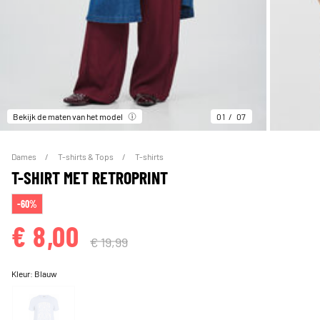
Bekijk de maten van het model
01
07
Dames
T-shirts & Tops
T-shirts
T-SHIRT MET RETROPRINT
-60%
€ 8,00
€ 19,99
Kleur:
Blauw