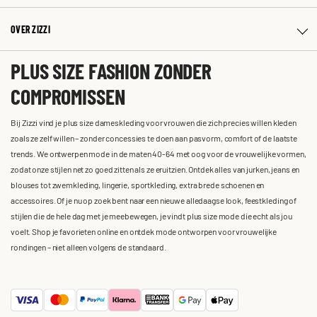
OVER ZIZZI
PLUS SIZE FASHION ZONDER
COMPROMISSEN
Bij Zizzi vind je plus size dameskleding voor vrouwen die zich precies willen kleden
zoals ze zelf willen – zonder concessies te doen aan pasvorm, comfort of de laatste
trends. We ontwerpen mode in de maten 40-64 met oog voor de vrouwelijke vormen,
zodat onze stijlen net zo goed zitten als ze eruitzien. Ontdek alles van jurken, jeans en
blouses tot zwemkleding, lingerie, sportkleding, extra brede schoenen en
accessoires. Of je nu op zoek bent naar een nieuwe alledaagse look, feestkleding of
stijlen die de hele dag met je meebewegen, je vindt plus size mode die echt als jou
voelt. Shop je favorieten online en ontdek mode ontworpen voor vrouwelijke
rondingen – niet alleen volgens de standaard.