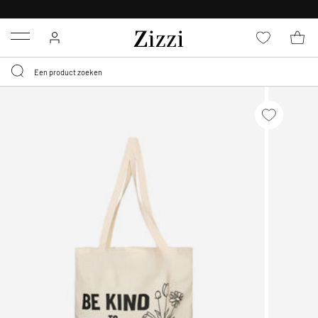
KRIJG BEZORGING VOOR 0,95€*
Menu