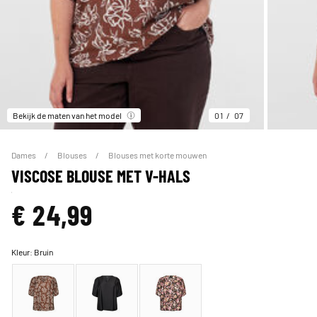
Bekijk de maten van het model
01
07
Dames
Blouses
Blouses met korte mouwen
VISCOSE BLOUSE MET V-HALS
€ 24,99
Kleur:
Bruin