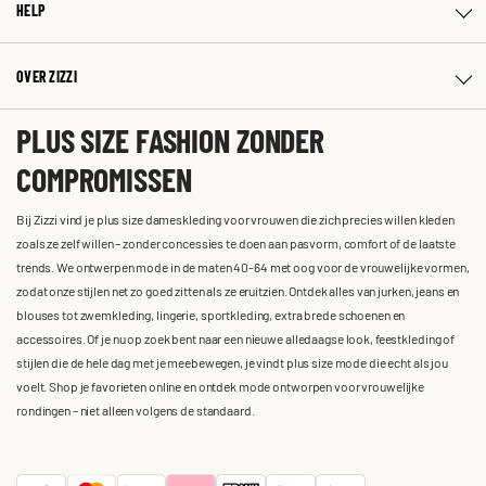
HELP
OVER ZIZZI
PLUS SIZE FASHION ZONDER
COMPROMISSEN
Bij Zizzi vind je plus size dameskleding voor vrouwen die zich precies willen kleden
zoals ze zelf willen – zonder concessies te doen aan pasvorm, comfort of de laatste
trends. We ontwerpen mode in de maten 40-64 met oog voor de vrouwelijke vormen,
zodat onze stijlen net zo goed zitten als ze eruitzien. Ontdek alles van jurken, jeans en
blouses tot zwemkleding, lingerie, sportkleding, extra brede schoenen en
accessoires. Of je nu op zoek bent naar een nieuwe alledaagse look, feestkleding of
stijlen die de hele dag met je meebewegen, je vindt plus size mode die echt als jou
voelt. Shop je favorieten online en ontdek mode ontworpen voor vrouwelijke
rondingen – niet alleen volgens de standaard.