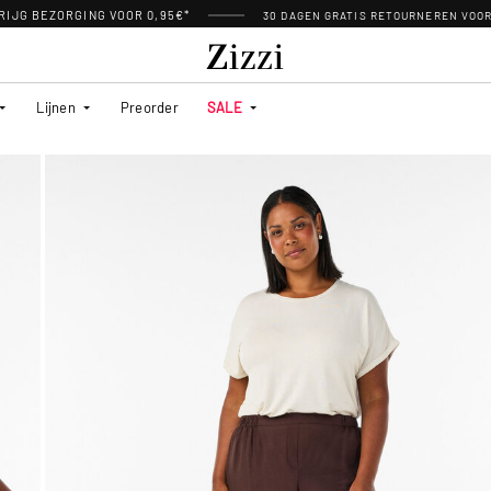
RIJG BEZORGING VOOR 0,95€*
30 DAGEN GRATIS RETOURNEREN VOO
Lijnen
Preorder
SALE