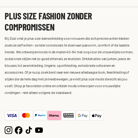
PLUS SIZE FASHION ZONDER
COMPROMISSEN
Bij Zizzi vind je plus size dameskleding voor vrouwen die zich precies willen kleden
zoals ze zelf willen – zonder concessies te doen aan pasvorm, comfort of de laatste
trends. We ontwerpen mode in de maten 40-64 met oog voor de vrouwelijke vormen,
zodat onze stijlen net zo goed zitten als ze eruitzien. Ontdek alles van jurken, jeans en
blouses tot zwemkleding, lingerie, sportkleding, extra brede schoenen en
accessoires. Of je nu op zoek bent naar een nieuwe alledaagse look, feestkleding of
stijlen die de hele dag met je meebewegen, je vindt plus size mode die echt als jou
voelt. Shop je favorieten online en ontdek mode ontworpen voor vrouwelijke
rondingen – niet alleen volgens de standaard.