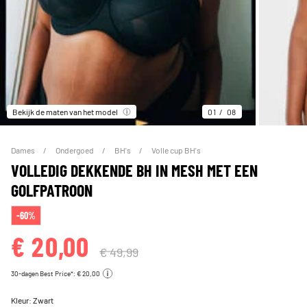
Bekijk de maten van het model
01
08
Dames
Ondergoed
BH's
Volle cup BH's
VOLLEDIG DEKKENDE BH IN MESH MET EEN
GOLFPATROON
-60%
€ 20,00
€ 49,99
30-dagen Best Price*: € 20,00
Kleur:
Zwart