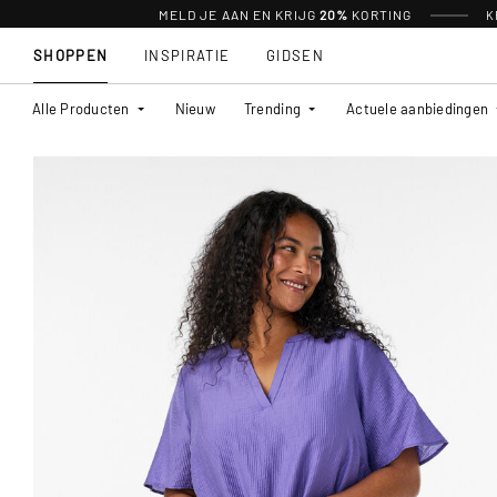
MELD JE AAN EN KRIJG
20%
KORTING
K
SHOPPEN
INSPIRATIE
GIDSEN
Alle Producten
Nieuw
Trending
Actuele aanbiedingen