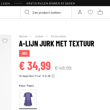
GRATIS RUILEN BINNEN 30 DAGEN
R LEDEN
Dames
Jurken
Korte jurken
A-LIJN JURK MET TEXTUUR
-30%
€ 34,99
€ 49,99
30-dagen Best Price*: € 34,99
Kleur:
Paars