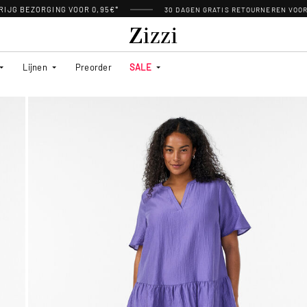
RIJG BEZORGING VOOR 0,95€*
30 DAGEN GRATIS RETOURNEREN VOO
Lijnen
Preorder
SALE