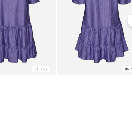
04
07
05