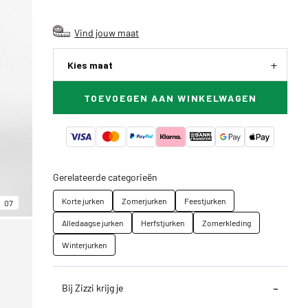
Vind jouw maat
Kies maat
TOEVOEGEN AAN WINKELWAGEN
Gerelateerde categorieën
Korte jurken
Zomerjurken
Feestjurken
07
Alledaagse jurken
Herfstjurken
Zomerkleding
Winterjurken
Bij Zizzi krijg je