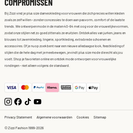
COMPROMISSEN
Bij Zizzi vind je plus size dameskleding voor vrouwen die zich precies willen kleden
zoals ze zelf willen – zonder concessies te doen aan pasvorm, comfort of de laatste
trends. We ontwerpen mode in de maten 40-64 met oog voor de vrouwelijke vormen,
zodat onze stijlen net zo goed zitten als ze eruitzien. Ontdek alles van jurken, jeans en
blouses tot zwemkleding, lingerie, sportkleding, extra brede schoenen en
accessoires. Of je nu op zoek bent naar een nieuwe alledaagse look, feestkleding of
stijlen die de hele dag met je meebewegen, je vindt plus size mode die echt als jou
voelt. Shop je favorieten online en ontdek mode ontworpen voor vrouwelijke
rondingen – niet alleen volgens de standaard.
Privacy Statement
Algemene voorwaarden
Cookies
Sitemap
© Zizzi Fashion 1999-2026