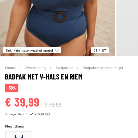
Bekijk de maten van het model
01
07
Dames
Zwemkleding
Badpakken
Badpakken zonder beugel
BADPAK MET V-HALS EN RIEM
-50%
€ 39,99
€ 79,99
30-dagen Best Price*: € 39,99
Kleur:
Blauw