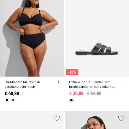
-30%
Braziliaanse bikinislip in
Extra Wide Fit - Sandaal met
gestructureerd mesh
brede banden en een vierkante
neus
€ 49,99
€ 34,99
Price reduced from
€ 49,99
to