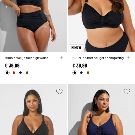
NIEUW
Bikinibroekje met high waist
Bikini-bh met beugel en drapering
€ 39,99
€ 39,99