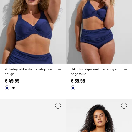
Volledig dekkende bikinitop met
Bikinibroekjes met drapering en
beugel
hoge taille
€ 49,99
€ 39,99