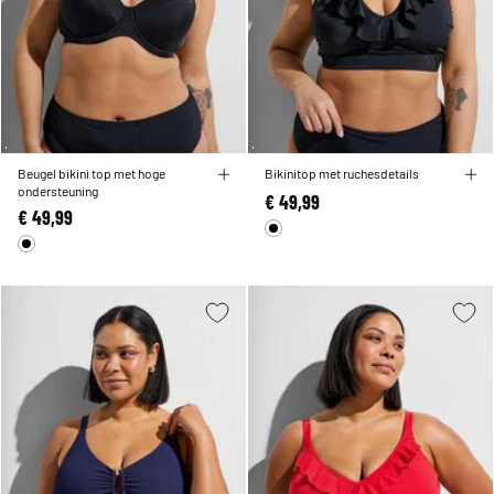
Beugel bikini top met hoge
Bikinitop met ruchesdetails
ondersteuning
€ 49,99
€ 49,99