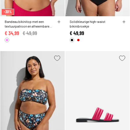
-30%
Bandeau bikinitop met een
Solidkleurige high-waist
textuurpatroon en afneembare
bikinibroekje
bandjes
€ 34,99
Price reduced from
€ 49,99
to
€ 49,99