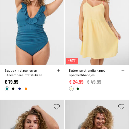
-50%
Badpak met ruches en
Katoenen strandjurk met
uitneembare inzetstukken
spaghettibandjes
€ 79,99
€ 24,99
Price reduced from
€ 49,99
to