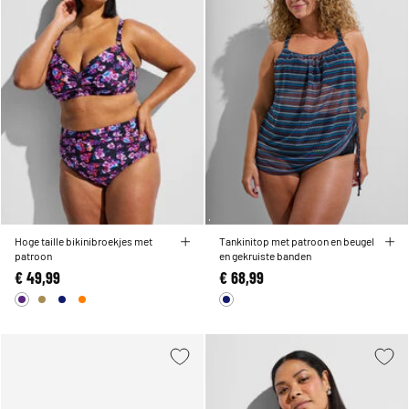
Hoge taille bikinibroekjes met
Tankinitop met patroon en beugel
patroon
en gekruiste banden
€ 49,99
€ 68,99