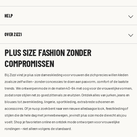
HELP
OVER ZIZZI
PLUS SIZE FASHION ZONDER
COMPROMISSEN
Bij Zizzi vind je plus size dameskleding voor vrouwen die zich precies willen kleden
zoals ze zelf willen – zonder concessies te doen aan pasvorm, comfort of de laatste
trends. We ontwerpen mode in de maten 40-64 met oog voor de vrouwelijke vormen,
zodat onze stijlen net zo goed zitten als ze eruitzien. Ontdek alles van jurken, jeans en
blouses tot zwemkleding, lingerie, sportkleding, extra brede schoenen en
accessoires. Of je nu op zoek bent naar een nieuwe alledaagse look, feestkleding of
stijlen die de hele dag met je meebewegen, je vindt plus size mode die echt als jou
voelt. Shop je favorieten online en ontdek mode ontworpen voor vrouwelijke
rondingen – niet alleen volgens de standaard.