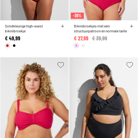
-30%
Solidkleurige high-waist
Bikinibroekjes met een
bikinibroekje
structuurpatroon en normale taille
€ 49,99
€ 27,99
Price reduced from
€ 39,99
to