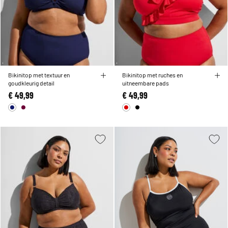
Bikinitop met textuur en
Bikinitop met ruches en
goudkleurig detail
uitneembare pads
€ 49,99
€ 49,99