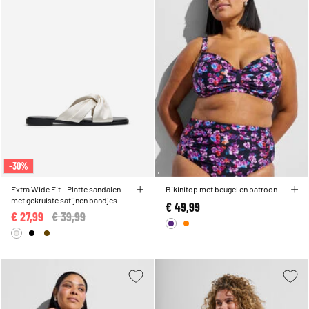
-30%
Extra Wide Fit - Platte sandalen
Bikinitop met beugel en patroon
met gekruiste satijnen bandjes
€ 49,99
€ 27,99
Price reduced from
€ 39,99
to