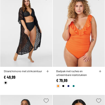
Strand kimono met strikceintuur
Badpak met ruches en
uitneembare inzetstukken
€ 49,99
€ 79,99