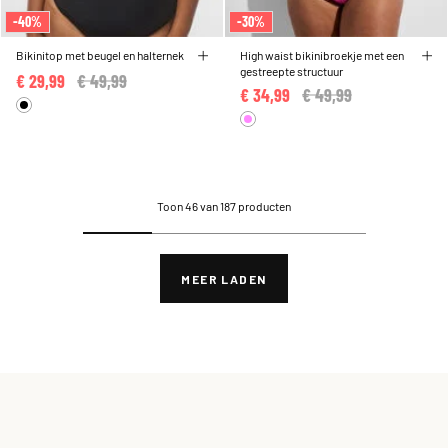
-40%
-30%
Bikinitop met beugel en halternek
High waist bikinibroekje met een
gestreepte structuur
€ 29,99
Price reduced from
€ 49,99
to
€ 34,99
Price reduced from
€ 49,99
to
Toon 46 van 187 producten
MEER LADEN