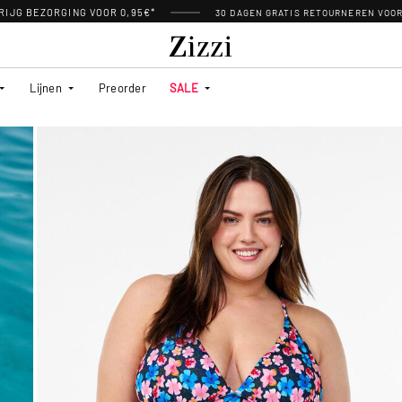
RIJG BEZORGING VOOR 0,95€*
30 DAGEN GRATIS RETOURNEREN VOO
Lijnen
Preorder
SALE