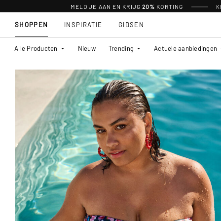
MELD JE AAN EN KRIJG
20%
KORTING
K
SHOPPEN
INSPIRATIE
GIDSEN
Alle Producten
Nieuw
Trending
Actuele aanbiedingen