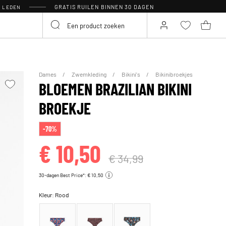
GRATIS RUILEN BINNEN 30 DAGEN
R LEDEN
Dames
Zwemkleding
Bikini's
Bikinibroekjes
BLOEMEN BRAZILIAN BIKINI
BROEKJE
-70%
€ 10,50
€ 34,99
30-dagen Best Price*: € 10,50
Kleur:
Rood