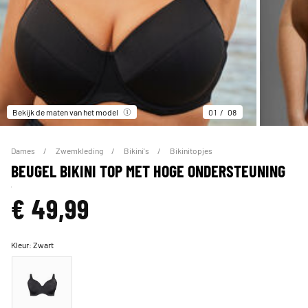
Bekijk de maten van het model
01
08
Dames
Zwemkleding
Bikini's
Bikinitopjes
BEUGEL BIKINI TOP MET HOGE ONDERSTEUNING
€ 49,99
Kleur:
Zwart