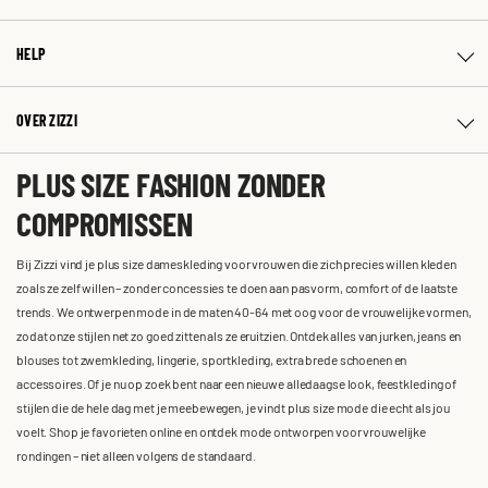
HELP
OVER ZIZZI
PLUS SIZE FASHION ZONDER
COMPROMISSEN
Bij Zizzi vind je plus size dameskleding voor vrouwen die zich precies willen kleden
zoals ze zelf willen – zonder concessies te doen aan pasvorm, comfort of de laatste
trends. We ontwerpen mode in de maten 40-64 met oog voor de vrouwelijke vormen,
zodat onze stijlen net zo goed zitten als ze eruitzien. Ontdek alles van jurken, jeans en
blouses tot zwemkleding, lingerie, sportkleding, extra brede schoenen en
accessoires. Of je nu op zoek bent naar een nieuwe alledaagse look, feestkleding of
stijlen die de hele dag met je meebewegen, je vindt plus size mode die echt als jou
voelt. Shop je favorieten online en ontdek mode ontworpen voor vrouwelijke
rondingen – niet alleen volgens de standaard.