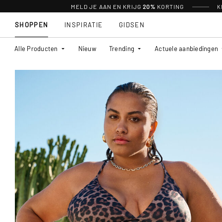
MELD JE AAN EN KRIJG
20%
KORTING
K
SHOPPEN
INSPIRATIE
GIDSEN
Alle Producten
Nieuw
Trending
Actuele aanbiedingen