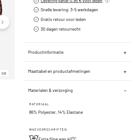
Levering vanaf 0.95 € voor leden
Snelle levering: 3-5 werkdagen
Gratis retour voor leden
30 dagen retourrecht­
Productinformatie
Maattabel en productafmetingen
08
06
08
Materialen & verzorging
MATERIAAL:
86% Polyester, 14% Elastane
WASVOORSCHRIFTEN:
Extra fijne was 40°C