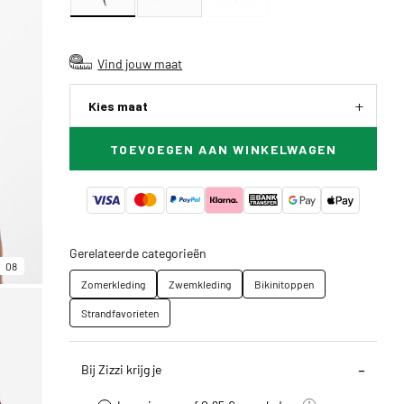
Vind jouw maat
Kies maat
TOEVOEGEN AAN WINKELWAGEN
Gerelateerde categorieën
08
Zomerkleding
Zwemkleding
Bikinitoppen
Strandfavorieten
Bij Zizzi krijg je