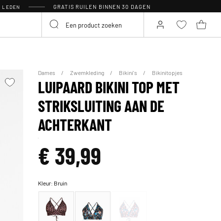
GRATIS RUILEN BINNEN 30 DAGEN
R LEDEN
Dames
Zwemkleding
Bikini's
Bikinitopjes
LUIPAARD BIKINI TOP MET
STRIKSLUITING AAN DE
ACHTERKANT
€ 39,99
Kleur:
Bruin