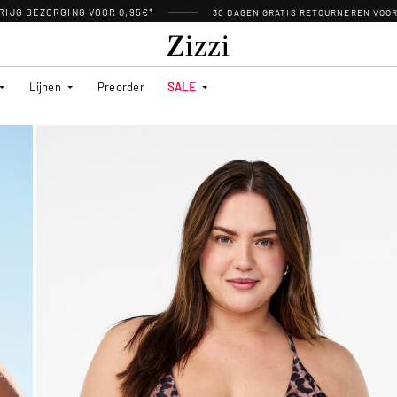
RIJG BEZORGING VOOR 0,95€*
30 DAGEN GRATIS RETOURNEREN VOO
Lijnen
Preorder
SALE